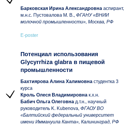
05
Барковская Ирина Александровна
аспирант,
10
06
м.н.с. Пустовалова М. В.,
ФГАНУ «ВНИИ
03
молочной промышленности», Москва, РФ
11
07
E-poster
Потенциал использования
Glycyrrhiza glabra в пищевой
промышленности
Бахтиярова Алина Халимовна
студентка 3
курса
Кроль Олеся Владимировна
к.х.н.
Бабич Ольга Олеговна
д.т.н., научный
руководитель K. Kubenova,
ФГАОУ ВО
«Балтийский федеральный университет
имени Иммануила Канта», Калининград, РФ