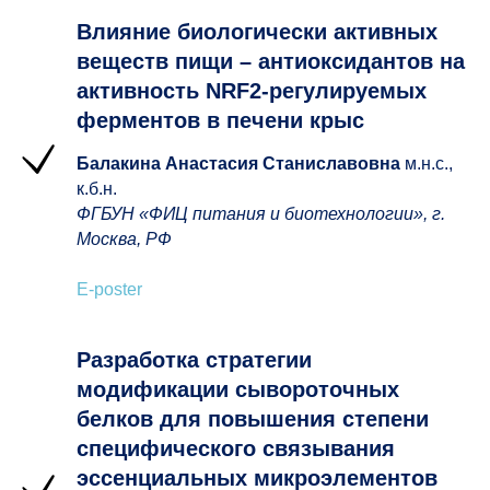
09
Специализированная пищевая
Влияние биологически активных
продукция
веществ пищи – антиоксидантов на
10
активность NRF2-регулируемых
Спортивное питание
ферментов в печени крыс
11
Образовательные программы в
Балакина Анастасия Станиславовна
м.н.с.,
области здорового питания
к.б.н.
ФГБУН «ФИЦ питания и биотехнологии», г.
Москва, РФ
Регистрация
E-poster
Разработка стратегии
модификации сывороточных
01
04
08
белков для повышения степени
специфического связывания
02
09
эссенциальных микроэлементов
Ожидаемое количество у